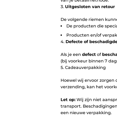
van je betaalmethode.
3.
Uitgesloten van retour
De volgende riemen kunne
De producten die specia
Producten en/of verpakk
4.
Defecte of beschadigd
Als je een
defect
of
besch
(bij voorkeur binnen 7 da
5. Cadeauverpakking
Hoewel wij ervoor zorgen 
verzending, kan het voork
Let op:
Wij zijn niet aansp
transport. Beschadiginge
een nieuwe verpakking.