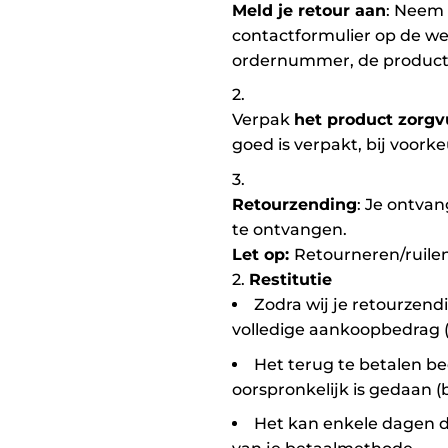
Meld je retour aan
: Neem 
contactformulier op de web
ordernummer, de producten
Verpak
het product zorgv
goed is verpakt, bij voork
Retourzending
: Je ontvan
te ontvangen.
Let op:
Retourneren/ruilen 
2.
Restitutie
Zodra wij je retourzen
volledige aankoopbedrag (
Het terug te betalen b
oorspronkelijk is gedaan (b
Het kan enkele dagen du