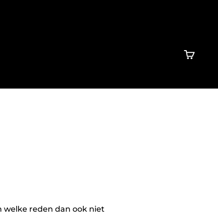
Winkelw
m welke reden dan ook niet