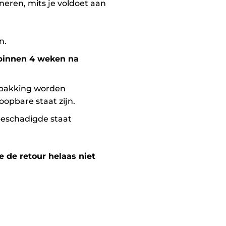
eren, mits je voldoet aan
n.
binnen 4 weken na
erpakking worden
opbare staat zijn.
beschadigde staat
e de retour helaas niet