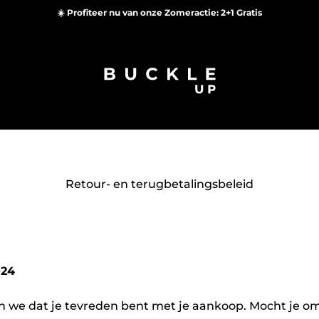
☀️ Profiteer nu van onze Zomeractie: 2+1 Gratis
BUCKLE UP Belts
Retour- en terugbetalingsbeleid
024
n we dat je tevreden bent met je aankoop. Mocht je o