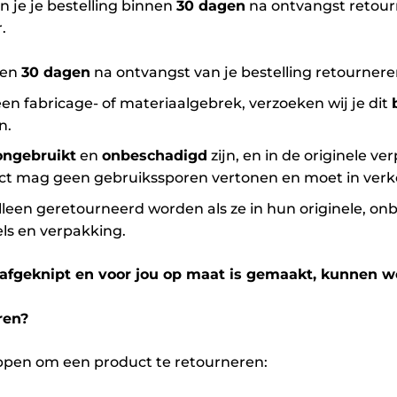
n je je bestelling binnen
30 dagen
na ontvangst retourn
.
nen
30 dagen
na ontvangst van je bestelling retournere
een fabricage- of materiaalgebrek, verzoeken wij je dit
n.
ongebruikt
en
onbeschadigd
zijn, en in de originele v
ct mag geen gebruikssporen vertonen en moet in verko
een geretourneerd worden als ze in hun originele, on
bels en verpakking.
s afgeknipt en voor jou op maat is gemaakt, kunnen w
ren?
ppen om een product te retourneren: