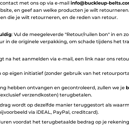
contact met ons op via e-mail
info@buckleup-belts.c
site, en geef aan welke producten je wilt retourneren.
 die je wilt retourneren, en de reden van retour.
uldig
: Vul de meegeleverde "Retour/ruilen bon" in en z
eur in de originele verpakking, om schade tijdens het t
gt na het aanmelden via e-mail, een link naar ons retou
op eigen initiatief (zonder gebruik van het retourportaa
ding hebben ontvangen en gecontroleerd, zullen we je
b
exclusief verzendkosten) terugbetalen.
edrag wordt op dezelfde manier teruggestort als waarm
ijvoorbeeld via iDEAL, PayPal, creditcard).
ren voordat het terugbetaalde bedrag op je rekening z