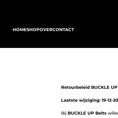
Naar inhoud
HOME
SHOP
OVER
CONTACT
Retourbeleid BUCKLE UP
Laatste wijziging: 19-12-2
Bij
BUCKLE UP Belts
wille